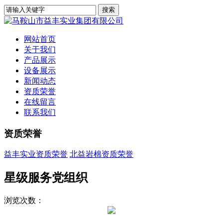
网站首页
关于我们
产品展示
设备展示
新闻动态
资质荣誉
在线留言
联系我们
资质荣誉
益丰实业资质荣誉
北益岩棉资质荣誉
星级服务党组织
浏览次数：