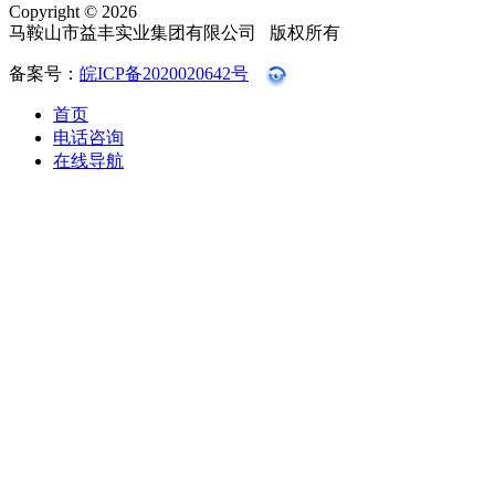
Copyright © 2026
马鞍山市益丰实业集团有限公司 版权所有
备案号：
皖ICP备2020020642号
首页
电话咨询
在线导航