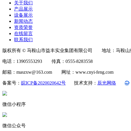
关于我们
产品展示
设备展示
新闻动态
资质荣誉
在线留言
联系我们
版权所有 © 马鞍山市益丰实业集团有限公司 地址：马鞍山
电话：13905553293 传真：0555-8283558
邮箱：maszxw@163.com 网址：www.cnyi-feng.com
备案号：
皖ICP备2020020642号
技术支持：
辰光网络
微信小程序
微信公众号